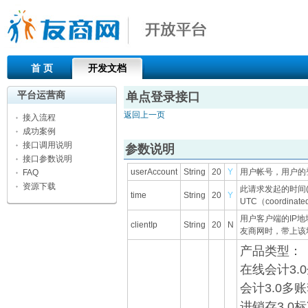
首 页
开发文档
平台运营商
单点登录接口
返回上一页
接入流程
成功案例
接口调用说明
参数说明
接口参数说明
userAccount
String
20
Y
用户帐号，用户的
FAQ
资源下载
此请求发起的时间(G
time
String
20
Y
UTC（coordin
用户客户端的IP
clientIp
String
20
N
友商网时，带上该
产品类型：
在线会计3.0企
会计3.0多账
进销存3.0标