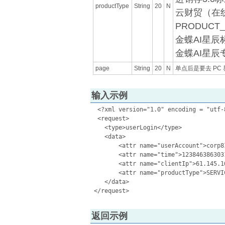
productType
String
20
N
云财贸（在线
PRODUCT_
金蝶AI星辰标
金蝶AI星辰专
page
String
20
N
单点后是要去 PC 界
输入示例
  <?xml version="1.0" encoding = "utf-8
  <request>

    <type>userLogin</type>

    <data>

        <attr name="userAccount">corp81
        <attr name="time">1238463863031
        <attr name="clientIp">61.145.16
        <attr name="productType">SERVI
    </data>

返回示例