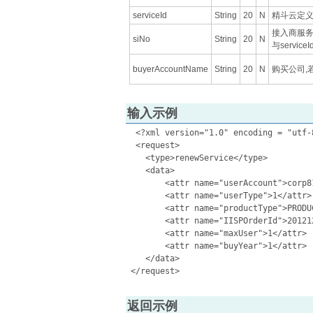
serviceId
String
20
N
精斗云定义
接入商服
siNo
String
20
N
与servic
buyerAccountName
String
20
N
购买公司,
输入示例
  <?xml version="1.0" encoding = "utf-8
  <request>

    <type>renewService</type>

    <data>

        <attr name="userAccount">corp81
        <attr name="userType">1</attr>

        <attr name="productType">PRODU
        <attr name="IISPOrderId">201212
        <attr name="maxUser">1</attr>

        <attr name="buyYear">1</attr>

    </data>

返回示例