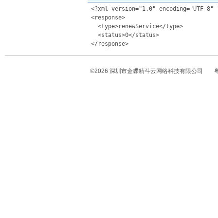
 <?xml version="1.0" encoding="UTF-8" ?
 <response> 

   <type>renewService</type>  

   <status>0</status>  

©
2026
深圳市金蝶精斗云网络科技有限公司
粤