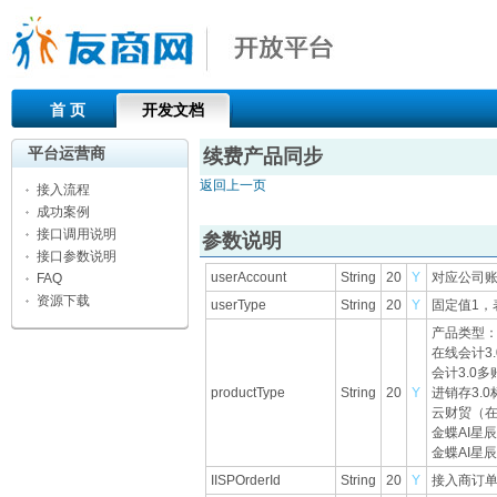
首 页
开发文档
平台运营商
续费产品同步
返回上一页
接入流程
成功案例
接口调用说明
参数说明
接口参数说明
userAccount
String
20
Y
对应公司账
FAQ
资源下载
userType
String
20
Y
固定值1，
产品类型
在线会计3.0
会计3.0多账
productType
String
20
Y
进销存3.0
云财贸（在线
金蝶AI星辰
金蝶AI星辰
IISPOrderId
String
20
Y
接入商订