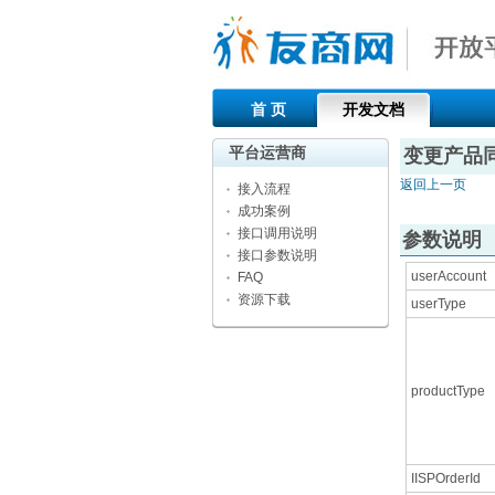
首 页
开发文档
平台运营商
变更产品
返回上一页
接入流程
成功案例
接口调用说明
参数说明
接口参数说明
userAccount
FAQ
资源下载
userType
productType
IISPOrderId