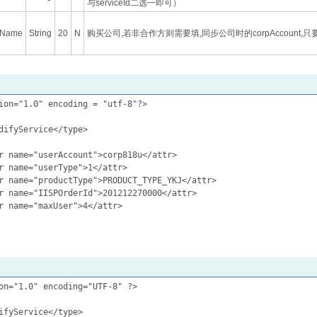
与serviceId二选一即可）
tName
String
20
N
购买公司,若非合作方则需要填,同步公司时的corpAccount
ion="1.0" encoding = "utf-8"?>

difyService</type>

r name="userAccount">corp818u</attr>

r name="userType">1</attr>

r name="productType">PRODUCT_TYPE_YKJ</attr>

r name="IISPOrderId">201212270000</attr>

r name="maxUser">4</attr>

on="1.0" encoding="UTF-8" ?>  

ifyService</type>  
