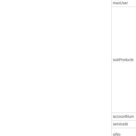
maxUser
subProducts
accountNum
serviceId
siNo