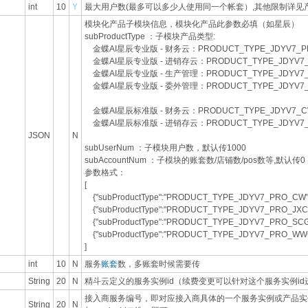
int
10
Y
最大用户数(最多可以多少人使用同一个帐套）,其他限制详见
模块化产品子模块信息，模块化产品此参数必填（如星辰）
subProductType ：子模块产品类型:
金蝶AI星辰专业版 - 财务云：PRODUCT_TYPE_JDYV7_P
金蝶AI星辰专业版 - 进销存云：PRODUCT_TYPE_JDYV7_
金蝶AI星辰专业版 - 生产管理：PRODUCT_TYPE_JDYV7_
金蝶AI星辰专业版 - 委外管理：PRODUCT_TYPE_JDYV7
金蝶AI星辰标准版 - 财务云：PRODUCT_TYPE_JDYV7_
金蝶AI星辰标准版 - 进销存云：PRODUCT_TYPE_JDYV7_
JSON
N
subUserNum ：子模块用户数，默认传1000
subAccountNum ：子模块的账套数/店铺数/pos数等,默认传0
参数格式：
[
{"subProductType":"PRODUCT_TYPE_JDYV7_PRO_CW","s
{"subProductType":"PRODUCT_TYPE_JDYV7_PRO_JXC","
{"subProductType":"PRODUCT_TYPE_JDYV7_PRO_SCGL",
{"subProductType":"PRODUCT_TYPE_JDYV7_PRO_WWGL"
]
int
10
N
服务
账套
数，多账套时候需要传
String
20
N
精斗云定义的服务实例id（续费变更可以针对这个服务实例id
接入商服务编号，即对应接入商具体的一个服务实例或产品实
String
20
N