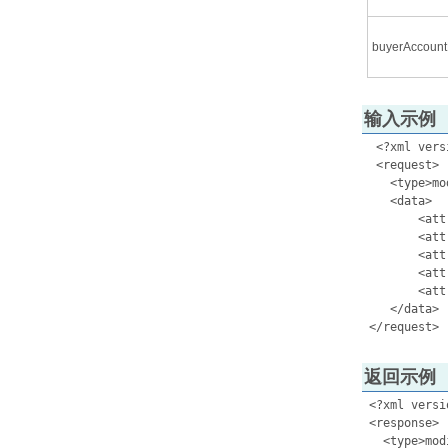
buyerAccoun
输入示例
  <?xml vers
  <request>

    <type>mo
    <data>

        <att
        <att
        <att
        <att
        <att
    </data>

返回示例
 <?xml versi
 <response> 

   <type>mod