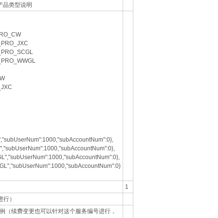
产品类型说明
RO_CW
PRO_JXC
PRO_SCGL
_PRO_WWGL
CW
JXC
ubUserNum":1000,"subAccountNum":0},
subUserNum":1000,"subAccountNum":0},
"subUserNum":1000,"subAccountNum":0},
,"subUserNum":1000,"subAccountNum":0}
1
进行）
例（续费变更也可以针对这个服务编号进行，