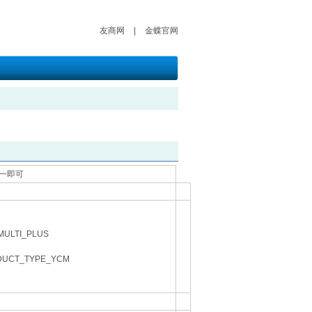
友商网
|
金蝶官网
唯一即可
ULTI_PLUS
CT_TYPE_YCM