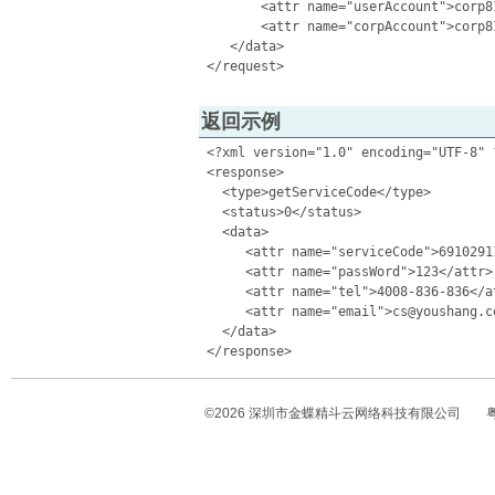
        <attr name="userAccount">corp81
        <attr name="corpAccount">corp81
    </data>

返回示例
 <?xml version="1.0" encoding="UTF-8" ?
 <response> 

   <type>getServiceCode</type>  

   <status>0</status>  

   <data> 

      <attr name="serviceCode">69102911
      <attr name="passWord">123</attr>

      <attr name="tel">4008-836-836</at
      <attr name="email">cs@youshang.co
   </data> 

©
2026
深圳市金蝶精斗云网络科技有限公司
粤