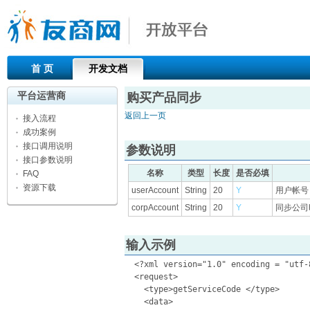
首 页
开发文档
平台运营商
购买产品同步
返回上一页
接入流程
成功案例
接口调用说明
参数说明
接口参数说明
名称
类型
长度
是否必填
FAQ
资源下载
userAccount
String
20
Y
用户帐号
corpAccount
String
20
Y
同步公司时的
输入示例
  <?xml version="1.0" encoding = "utf-8
  <request>

    <type>getServiceCode </type>

    <data>
