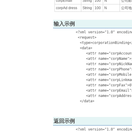
corpEmail
String
100
N
公司邮
corpAd dress
String
100
N
公司地
输入示例
	   <?xml version="1.0" encoding = "utf-8"?>

	    <request>

	     <type>corporationBinding</type>

	     <data>

	        <attr name="corpAccount">corp1</attr>

	        <attr name="corpName">大公司1</attr>

	        <attr name="corpNickName">公司1</attr>

	        <attr name="corpPhone">0755-12345678</attr>

	        <attr name="corpMobile">13511234567</attr>

	        <attr name="corpLinkman">张先生</attr>

	        <attr name="corpFax">0755-12345678</attr>

	        <attr name="corpEmail">someone@somecorp.com</attr>

	        <attr name="corpAddress">深圳市深南大道xx号</attr>

	     </data>

返回示例
	   <?xml version="1.0" encoding="UTF-8" ?>  
