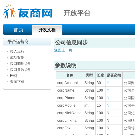
首 页
开发文档
平台运营商
公司信息同步
返回上一页
接入流程
成功案例
接口调用说明
参数说明
接口参数说明
名称
类型
长度
是否必填
FAQ
资源下载
corpAccount
String
30
Y
公司账
corpName
String
100
Y
公司全
corpPhone
String
100
N
公司固
corpMobile
int
15
N
公司手
corpNickName
String
100
N
公司短
corpLinkman
String
100
N
公司联
corpFax
String
100
N
公司传