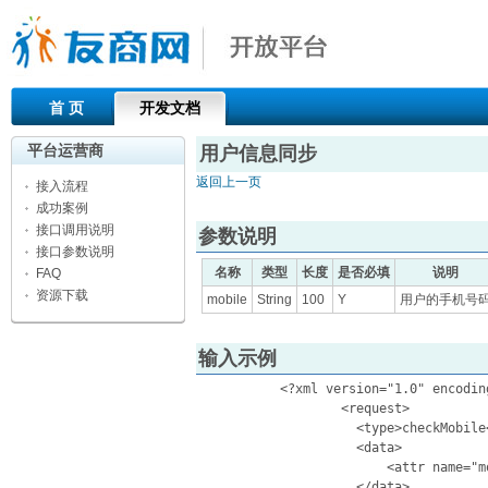
首 页
开发文档
平台运营商
用户信息同步
返回上一页
接入流程
成功案例
接口调用说明
参数说明
接口参数说明
名称
类型
长度
是否必填
说明
FAQ
资源下载
mobile
String
100
Y
用户的手机号
输入示例
	   <?xml version="1.0" encoding = "utf-8"?>

		   <request>

		     <type>checkMobile</type>

		     <data>

		         <attr name="mobile">12312458</attr>

		     </data>
