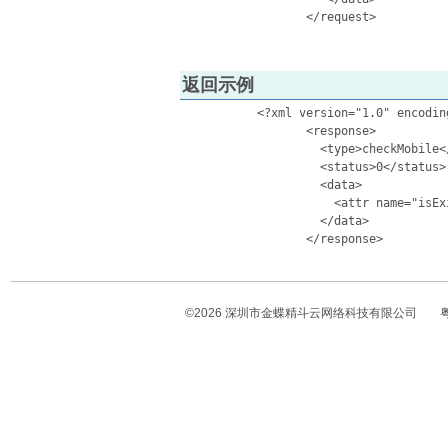
		  </request> 

返回示例
	   <?xml version="1.0" encoding="UTF-8" ?>  

		  <response> 

		    <type>checkMobile</type>  

		    <status>0</status>  

		    <data> 

		      <attr name="isExist">true</attr>  

		    </data> 

		  </response>

©
2026
深圳市金蝶精斗云网络科技有限公司
粤