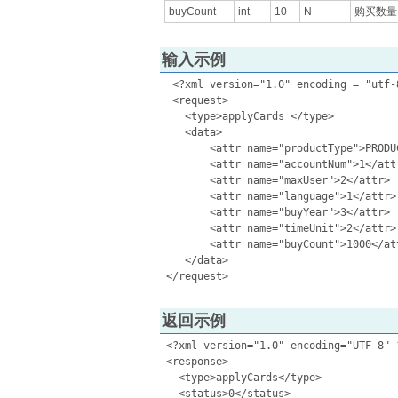
buyCount
int
10
N
购买数量
输入示例
  <?xml version="1.0" encoding = "utf-8
  <request>

    <type>applyCards </type>

    <data>

        <attr name="productType">PRODU
        <attr name="accountNum">1</attr
        <attr name="maxUser">2</attr>

        <attr name="language">1</attr>

        <attr name="buyYear">3</attr>

        <attr name="timeUnit">2</attr>

        <attr name="buyCount">1000</att
    </data>

返回示例
 <?xml version="1.0" encoding="UTF-8" ?
 <response> 

   <type>applyCards</type>  

   <status>0</status>  
