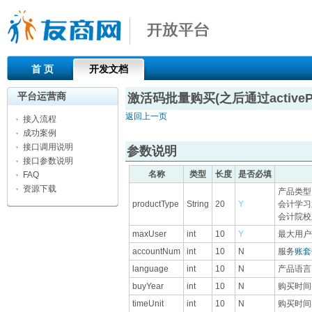
首 页
开发文档
平台运营商
激活码批量购买(之后通过activePr
返回上一页
接入流程
成功案例
接口调用说明
参数说明
接口参数说明
名称
类型
长度
是否必填
FAQ
资源下载
产品类型
productType
String
20
Y
会计学习版
会计院校版
maxUser
int
10
Y
最大用户
accountNum
int
10
N
服务
账套
language
int
10
N
产品语言
buyYear
int
10
N
购买时间
timeUnit
int
10
N
购买时间