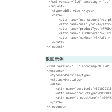
  <?xml version="1.0" encoding = "utf-8
  <request>

    <type>addService </type>

    <data>

        <attr name="userAccount">corp81
        <attr name="userType">1</attr>

        <attr name="productType">PRODU
        <attr name="IISPOrderId">201212
        <attr name="maxUser">3</attr>

    </data>

返回示例
 <?xml version="1.0" encoding="UTF-8" ?
 <response> 

   <type>addService</type>  

   <status>0</status>  

   <data> 

      <attr name="serviceId">6910291169
      <attr name="productType">PRODUCT
      <attr name="productName">在线会计
   </data> 
