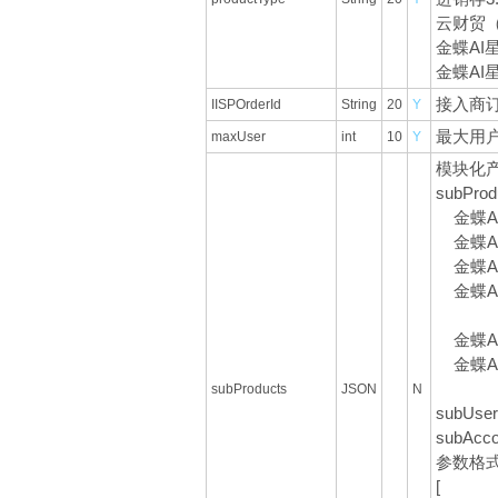
云财贸（
金蝶AI星
金蝶AI星
接入商
IISPOrderId
String
20
Y
最大用
maxUser
int
10
Y
模块化
subPr
金蝶AI星
金蝶AI星
金蝶AI星
金蝶AI
金蝶AI
金蝶AI
subProducts
JSON
N
subUs
subAc
参数格
[