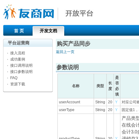
首 页
开发文档
平台运营商
购买产品同步
返回上一页
接入流程
成功案例
接口调用说明
参数说明
接口参数说明
是
FAQ
长
否
资源下载
名称
类型
度
必
填
userAccount
String
20
Y
对应公司账
userType
String
20
Y
固定值1
产品类
在线会计3
会计3.0
进销存3.
productType
String
20
Y