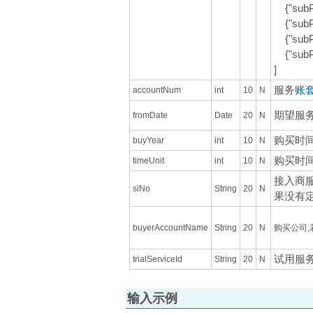
{"subP
{"subP
{"subP
{"subP
]
服务
账
accountNum
int
10
N
期望服务
fromDate
Date
20
N
购买时
buyYear
int
10
N
购买时间
timeUnit
int
10
N
接入商
siNo
String
20
N
果没有
buyerAccountName
String
20
N
购买公司,
试用服务i
trialServiceId
String
20
N
输入示例