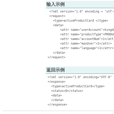
输入示例
  <?xml version="1.0" encoding = "utf-8
  <request>

    <type>activeProductCard </type>

    <data>

        <attr name="userAccount">kingde
        <attr name="productType">PRODU
        <attr name="accountNum">1</attr
        <attr name="maxUser">2</attr>

        <attr name="language">1</attr>

    </data>

返回示例
 <?xml version="1.0" encoding="UTF-8" ?
 <response> 

   <type>activeProductCard</type>  

   <status>0</status>  

   <data> 

   </data> 
