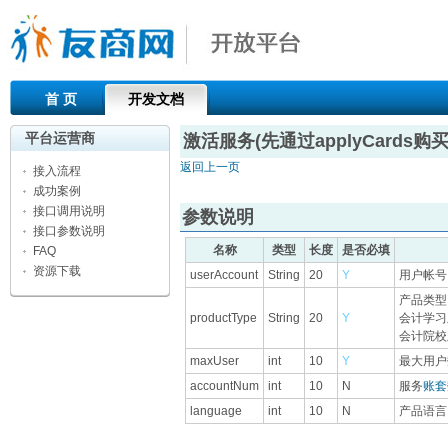
首 页
开发文档
平台运营商
激活服务(先通过applyCards购买
返回上一页
接入流程
成功案例
接口调用说明
参数说明
接口参数说明
名称
类型
长度
是否必填
FAQ
资源下载
userAccount
String
20
Y
用户帐号
产品类型
productType
String
20
Y
会计学习版
会计院校版
maxUser
int
10
Y
最大用户
accountNum
int
10
N
服务
账套
language
int
10
N
产品语言